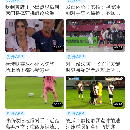
吃到黄牌！扑出点球后河
发自内心！实拍：胖虎冲
床门将疯狂挑衅赵松源！
到对手禁区逼抢，不远处
梅西微笑送上掌声
01:06
00:22
打开APP
打开APP
棒球联赛从不让人失望，
对手没法防！张子宇关键
场上场下都很精彩👀
时刻接杨舒予助攻上篮打
进，基本杀死比赛
00:23
00:24
打开APP
打开APP
球商依旧拉爆对手！近距
怒斥！赵松源罚点球前遭
离再欣赏：梅西意识流跑
河床球员们各种骚扰😡