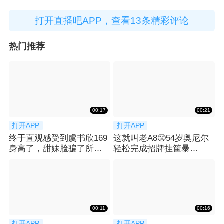
打开直播吧APP，查看13条精彩评论
热门推荐
00:17
00:21
打开APP
打开APP
终于直观感受到虞书欣169
这就叫老A8😤54岁奥尼尔
身高了，甜妹脸骗了所有
轻松完成招牌挂筐暴
人👀
扣！！！
00:11
00:16
打开APP
打开APP