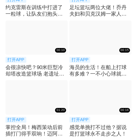
约克雷斯在训练中打进了
足坛篮坛两位大佬！乔丹
一粒球，让队友们抱头惊
夫妇和贝克汉姆一家人在
呼😮
法国一起聚餐
00:10
00:15
打开APP
打开APP
会很凉快吧？90米巨型冷
海员的生活！在船上打球
却塔改造篮球场 老遗址玩
有多难？一不小心球就没
出新潮流！
了
01:20
00:16
打开APP
打开APP
掌控全局！梅西策动后前
感觉单挑打不过他？据说
插打门得手双响！迈阿密3-
是打篮球永不走步之人！